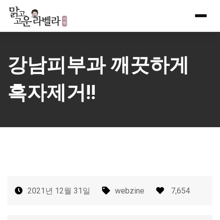
Skip
to
content
강남피부과 깨끗하게
흑자제거!!
2021년 12월 31일
webzine
7,654