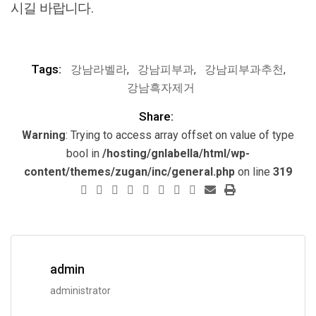
시길 바랍니다.
Tags:
강남라벨라
,
강남피부과
,
강남피부과추천
,
강남흑자제거
Share:
Warning
: Trying to access array offset on value of type
bool in
/hosting/gnlabella/html/wp-
content/themes/zugan/inc/general.php
on line
319
admin
administrator