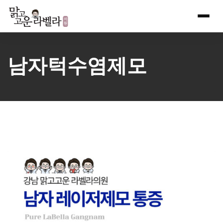
Skip
to
content
남자턱수염제모