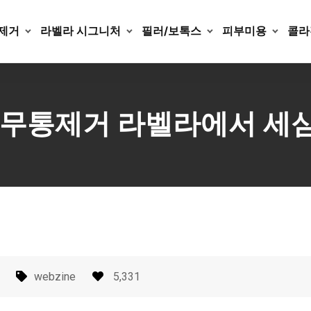
제거
라벨라 시그니처
필러/보톡스
피부미용
콜라
무통제거 라벨라에서 세
webzine
5,331