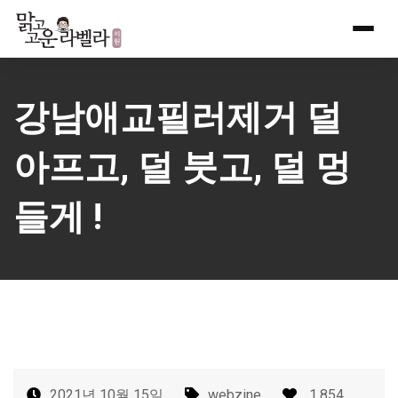
Skip
to
content
강남애교필러제거 덜
아프고, 덜 붓고, 덜 멍
들게 !
2021년 10월 15일
webzine
1,854