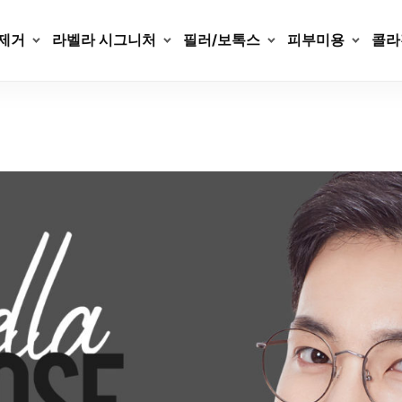
제거
라벨라 시그니처
필러/보톡스
피부미용
콜라