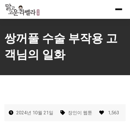
Skip
to
content
쌍꺼풀 수술 부작용 고
객님의 일화
2024년 10월 21일
장인이 웹툰
1,563