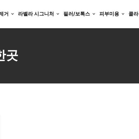
제거
라벨라 시그니처
필러/보톡스
피부미용
콜라
한곳