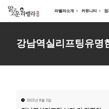
Skip
to
라벨라소개
커뮤니티
점
content
강남역실리프팅유명
2022년 8월 3일