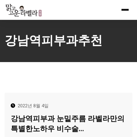
Skip
to
content
강남역피부과추천
2022년 8월 4일
강남역피부과 눈밑주름 라벨라만의
특별한노하우 비수술...