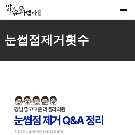
Skip
to
content
눈썹점제거횟수