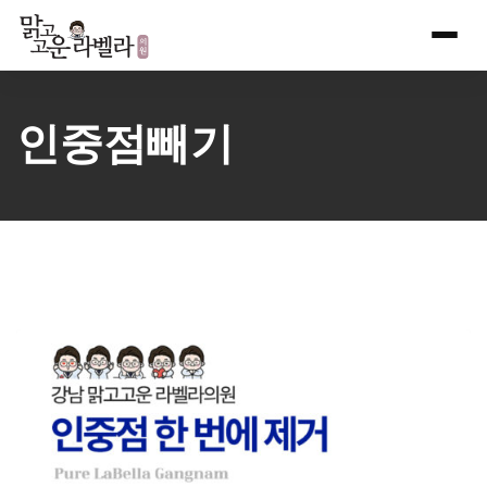
Skip
to
content
인중점빼기