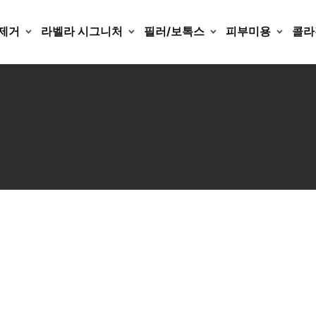
제거
라벨라 시그니처
필러/보톡스
피부미용
콜라