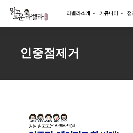
Skip
to
라벨라소개
커뮤니티
점
content
인중점제거