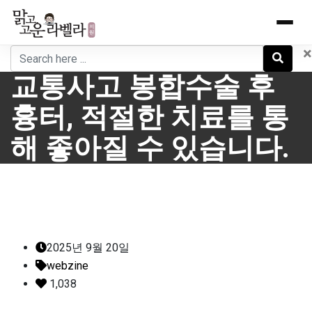
Skip
to
content
×
교통사고 봉합수술 후
흉터, 적절한 치료를 통
해 좋아질 수 있습니다.
2025년 9월 20일
webzine
1,038