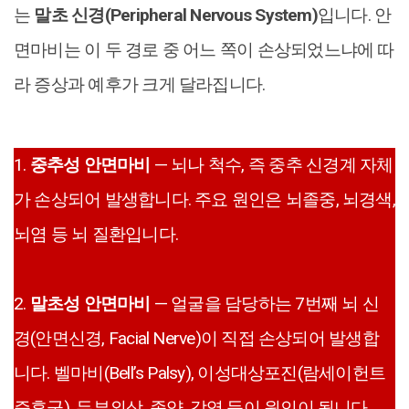
는
말초 신경(Peripheral Nervous System)
입니다. 안
면마비는 이 두 경로 중 어느 쪽이 손상되었느냐에 따
라 증상과 예후가 크게 달라집니다.
1.
중추성 안면마비
— 뇌나 척수, 즉 중추 신경계 자체
가 손상되어 발생합니다. 주요 원인은 뇌졸중, 뇌경색,
뇌염 등 뇌 질환입니다.
2.
말초성 안면마비
— 얼굴을 담당하는 7번째 뇌 신
경(안면신경, Facial Nerve)이 직접 손상되어 발생합
니다. 벨마비(Bell’s Palsy), 이성대상포진(람세이헌트
증후군), 두부외상, 종양, 감염 등이 원인이 됩니다.