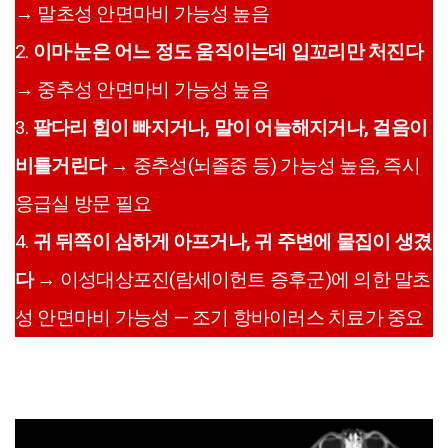
→ 말초성 안면마비 가능성 높음
2.
이마·눈은 어느 정도 움직이는데 입꼬리만 처진다
→ 중추성 안면마비 가능성 높음
3.
팔다리 힘이 빠지거나, 말이 어눌해지거나, 걸음이
비틀거린다
→ 중추성(뇌졸중 등) 가능성 높음, 즉시
응급실 방문 필요
4.
귀 뒤쪽이 심하게 아프거나, 귀 주변에 물집이 생겼
다
→ 이성대상포진(람세이헌트 증후군)에 의한 말초
성 안면마비 가능성 — 조기 항바이러스 치료가 중요