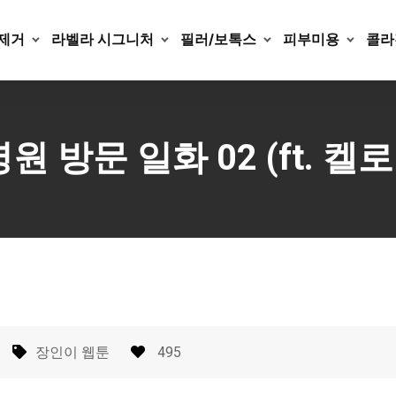
제거
라벨라 시그니처
필러/보톡스
피부미용
콜라
 방문 일화 02 (ft. 켈
장인이 웹툰
495