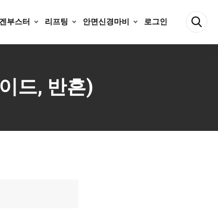
겐부스터
리프팅
안면신경마비
로그인
로이드, 반흔)