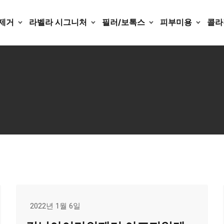
제거
라벨라 시그니처
필러/보톡스
피부미용
콜라
2022년 1월 6일