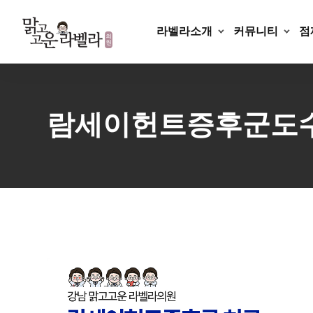
Skip
to
라벨라소개
커뮤니티
점
content
람세이헌트증후군도