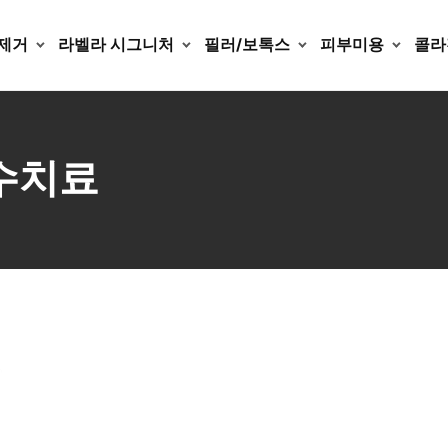
제거
라벨라 시그니처
필러/보톡스
피부미용
콜라
수치료