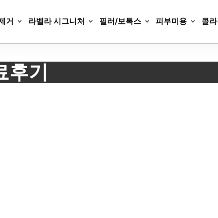
제거
라벨라 시그니처
필러/보톡스
피부미용
콜라
료후기