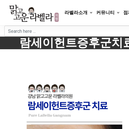
Skip
to
라벨라소개
커뮤니티
점
content
람세이헌트증후군치