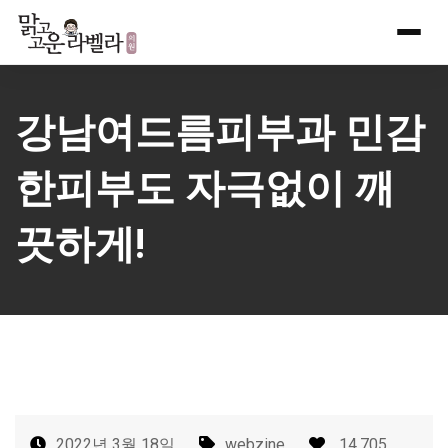
Skip
to
content
강남여드름피부과 민감
한피부도 자극없이 깨
끗하게!
2022년 3월 18일
webzine
14,705