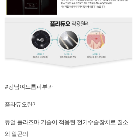
#강남여드름피부과
플라듀오란?
듀얼 플라즈마 기술이 적용된 전기수술장치로 질소
와 알곤의