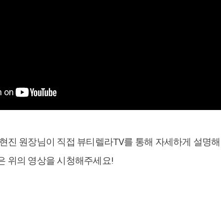
조현진 원장님이 직접 뷰티렐라TV를 통해 자세하게 설명해
은 위의 영상을 시청해주세요!