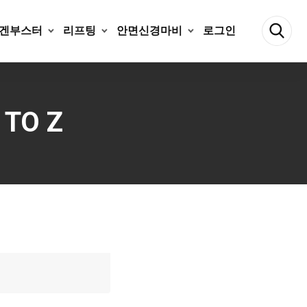
겐부스터
리프팅
안면신경마비
로그인
TO Z