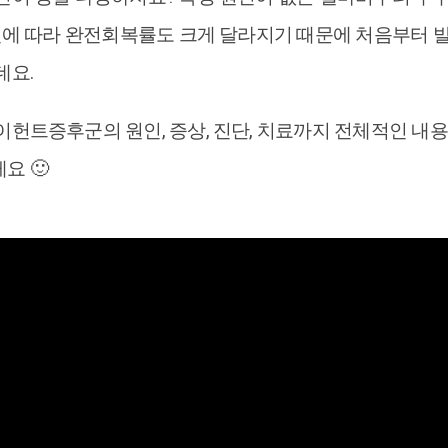
원인에 따라 완전회복률도 크게 달라지기 때문에 처음부터 
데요.
헌트증후군의 원인, 증상, 진단, 치료까지 전체적인 내용
요 🙂