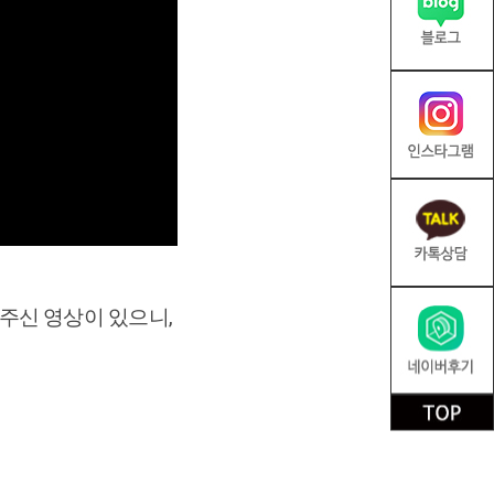
주신 영상이 있으니,