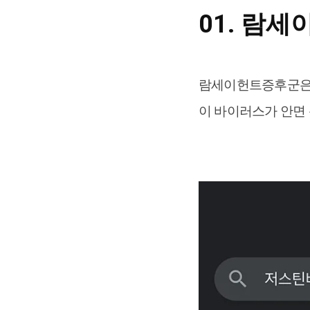
01.
람세
람세이헌트증후군은 
이 바이러스가 안면