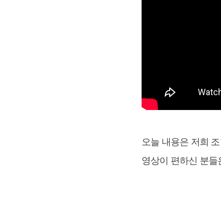
오늘 내용은 저희 
영상이 편하신 분들