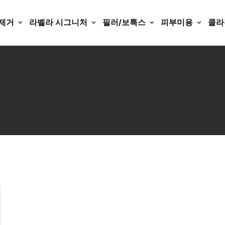
제거
라벨라 시그니처
필러/보톡스
피부미용
콜라