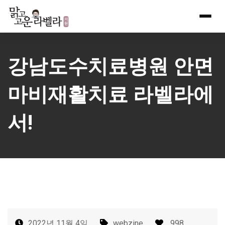
Skip
to
content
강남도수치료병원 안면
마비재활치료 라벨라에
서!
2022년 11월 4일
webzine
998