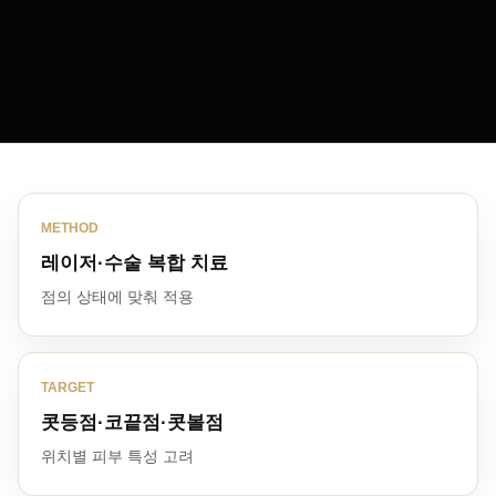
METHOD
레이저·수술 복합 치료
점의 상태에 맞춰 적용
TARGET
콧등점·코끝점·콧볼점
위치별 피부 특성 고려