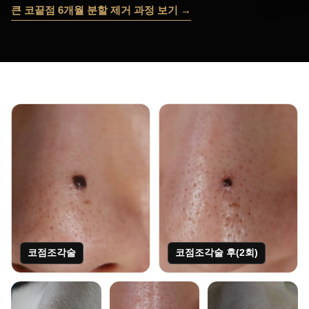
큰 코끝점 6개월 분할 제거 과정 보기
코점조각술
코점조각술 후(2회)