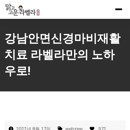
Skip
to
content
강남안면신경마비재활
치료 라벨라만의 노하
우로!
2022년 8월 17일
webzine
972