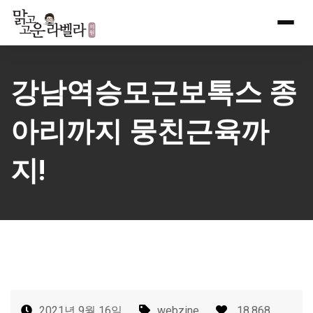
Skip
to
content
강남역승모근보톡스 종
아리까지 뭉친근육까
지!
2021년 9월 16일
webzine
18,868