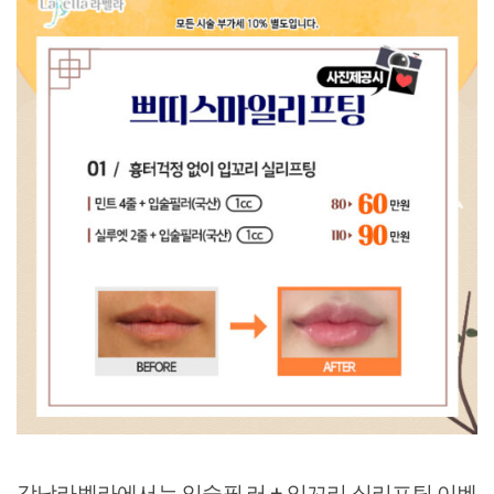
강남라벨라에서는 입술필.러 + 입꼬리 실리프팅 이벤