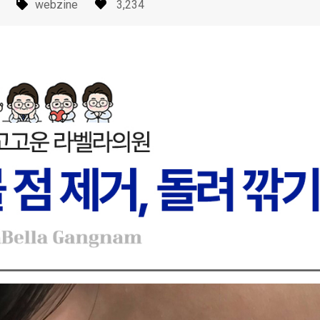
webzine
3,234