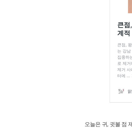
오늘은 귀, 귓볼 점