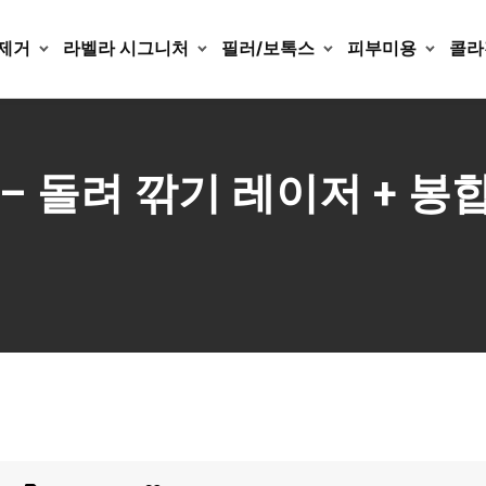
제거
라벨라 시그니처
필러/보톡스
피부미용
콜라
거 – 돌려 깎기 레이저 + 