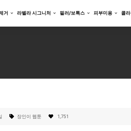
제거
라벨라 시그니처
필러/보톡스
피부미용
콜라
일
장인이 웹툰
1,751