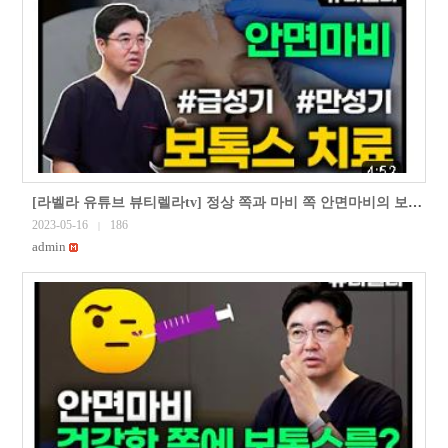
[라벨라 유튜브 뷰티렐라tv] 정상 쪽과 마비 쪽 안면마비의 보톡스 치료 (안면마비 보톡스 치료5부)
2023-05-16
186
|
admin