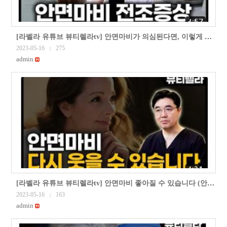
[라벨라 유튜브 뷰티렐라tv] 안면마비가 의심된다면, 이렇게 대처하세요 (안면마비 대응 방법 1편)
2023-05-16
275
|
admin
[라벨라 유튜브 뷰티렐라tv] 안면마비 좋아질 수 있습니다 (안면마비 보톡스 치료 6부)
2023-05-16
163
|
admin