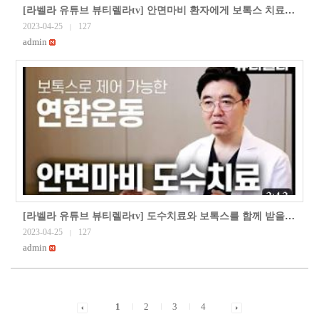
[라벨라 유튜브 뷰티렐라tv] 안면마비 환자에게 보톡스 치료가 필요한 이유(안면마비 보톡스 치료 1부)
2023-04-25
127
|
admin
[라벨라 유튜브 뷰티렐라tv] 도수치료와 보톡스를 함께 받을때 주의사항(도수치료 보톡스 3부)
2023-04-25
127
|
admin
1
2
3
4