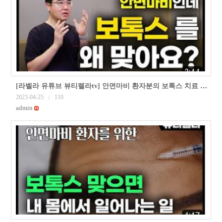
[라벨라 유튜브 뷰티렐라tv] 안면마비 환자분의 보톡스 치료 사례 (안면마비 보톡스 치료2부)
2023-04-25
110
|
admin