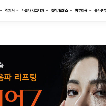
점제거
라벨라 시그니처
필러/보톡스
피부미용
콜라겐