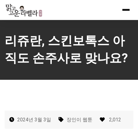
Skip
to
content
리쥬란, 스킨보톡스 아
직도 손주사로 맞나요?
2024년 3월 3일
장인이 웹툰
2,012