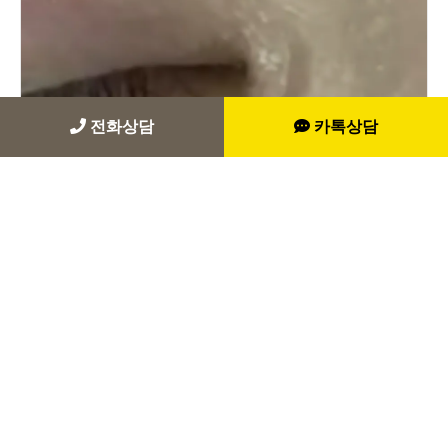
전화상담
카톡상담
2025.03.31
앞트임 흉터 치료, 수술 없이도 가능할까? (ft. 앞트임 패인
흉터)
장인닥터 조사부 더보기