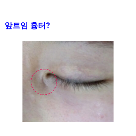
앞트임 흉터?