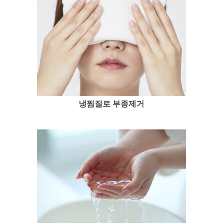
냉찜질로 부종제거