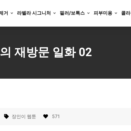
제거
라벨라 시그니처
필러/보톡스
피부미용
콜라
 재방문 일화 02
장인이 웹툰
571