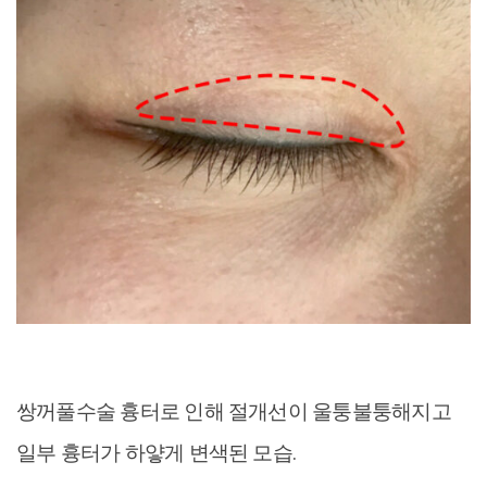
쌍꺼풀수술 흉터로 인해 절개선이 울퉁불퉁해지고
일부 흉터가 하얗게 변색된 모습.