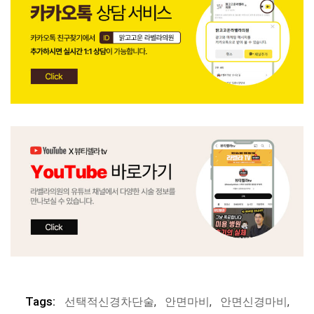
Tags:
선택적신경차단술
,
안면마비
,
안면신경마비
,