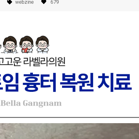
webzine
679