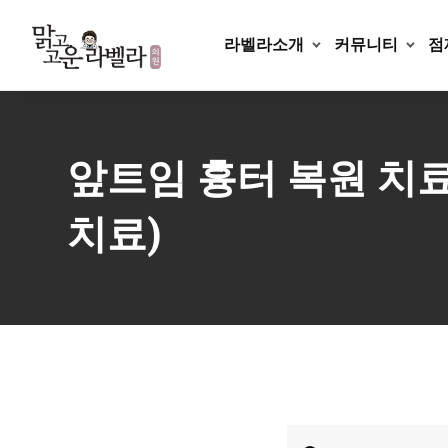
Skip
to
라벨라소개
커뮤니티
점
content
앞트임 흉터 복원 치료,
치료)