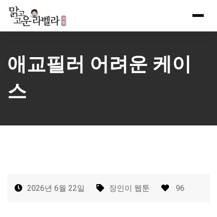
Skip
to
content
애교필러 어려운 케이
스
2026년 6월 22일
장인이 웹툰
96