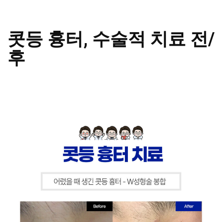
콧등 흉터, 수술적 치료 전/
후