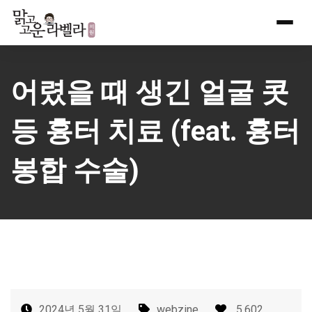
Skip
to
content
어렸을 때 생긴 얼굴 콧
등 흉터 치료 (feat. 흉터
봉합 수술)
2024년 5월 31일
webzine
5,602