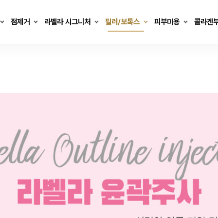
점제거
라벨라 시그니처
필러/보톡스
피부미용
콜라겐