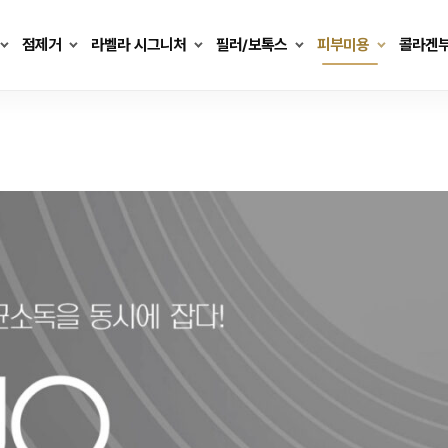
점제거
라벨라 시그니처
필러/보톡스
피부미용
콜라겐