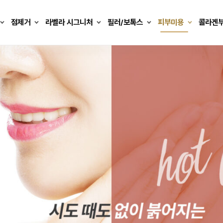
점제거
라벨라 시그니처
필러/보톡스
피부미용
콜라겐