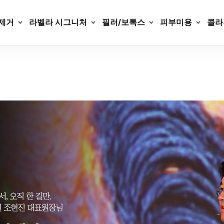
제거
라벨라 시그니처
필러/보톡스
피부미용
콜라