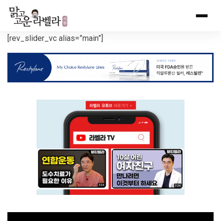
[rev_slider_vc alias=”main”]