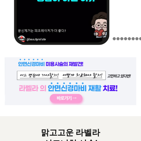
맑고고운 라벨라