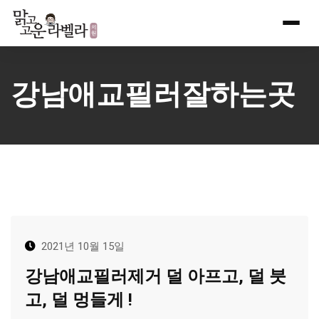
Skip
to
content
강남애교필러잘하는곳
2021년 10월 15일
강남애교필러제거 덜 아프고, 덜 붓
고, 덜 멍들게 !