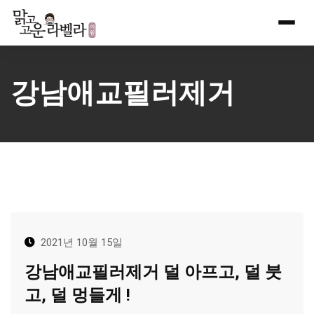
Skip
to
content
강남애교필러제거
2021년 10월 15일
강남애교필러제거 덜 아프고, 덜 붓
고, 덜 멍들게 !