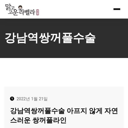
Skip
to
content
강남역쌍꺼풀수술
2022년 1월 21일
강남역쌍꺼풀수술 아프지 않게 자연
스러운 쌍꺼풀라인