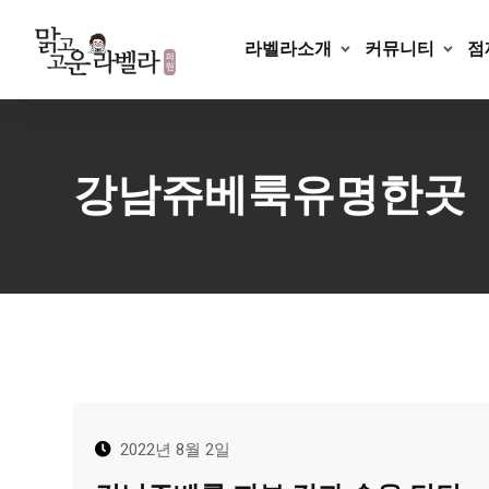
Skip
to
라벨라소개
커뮤니티
점
content
강남쥬베룩유명한곳
2022년 8월 2일