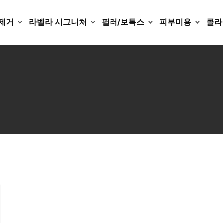
제거
라벨라 시그니처
필러/보톡스
피부미용
콜라