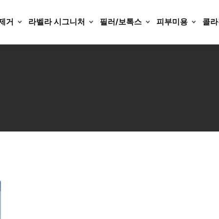
제거
라벨라 시그니처
필러/보톡스
피부미용
콜라