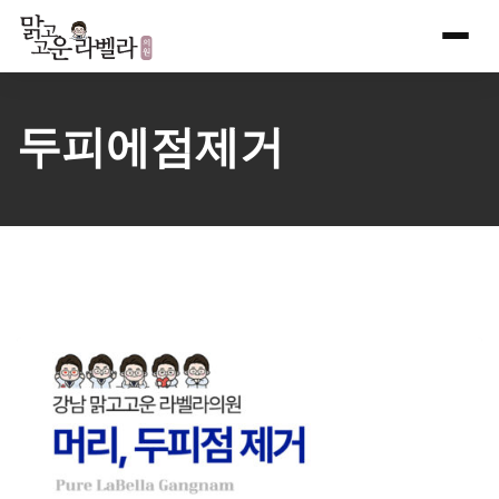
Skip
to
content
두피에점제거