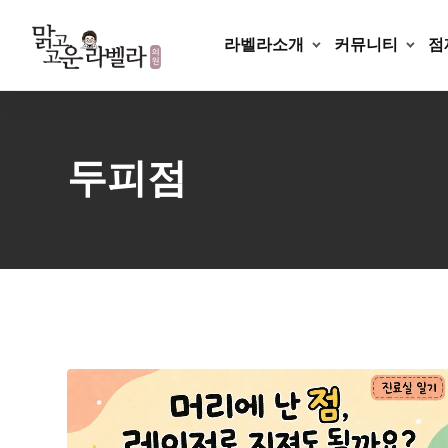
Skip
to
라벨라소개
커뮤니티
점
content
두피점