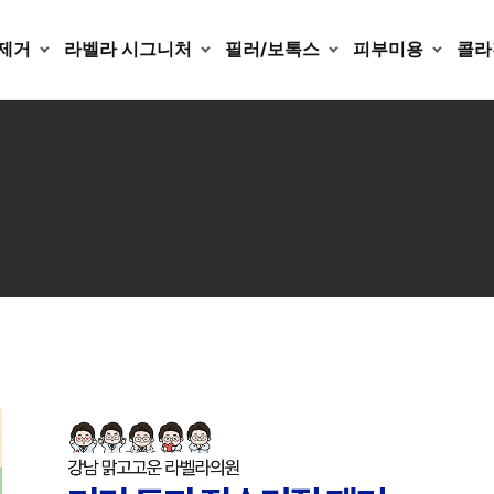
제거
라벨라 시그니처
필러/보톡스
피부미용
콜라