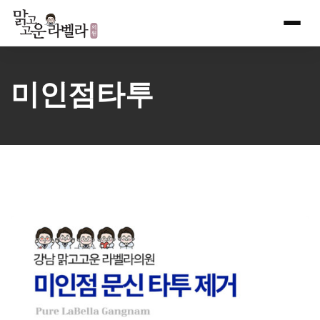
Skip
to
content
미인점타투